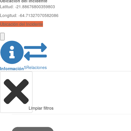
Ubicación del Incidente
Latitud
:
-21.88676800359803
Longitud
:
-64.71327070582086
Ubicación del Incidente
5
Relaciones
Información
Limpiar filtros