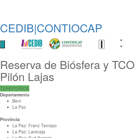
CEDIB|CONTIOCAP
Reserva de Biósfera y TCO
Pilón Lajas
TERRITORIOS
Departamento
Beni
La Paz
Provincia
La Paz: Franz Tamayo
La Paz: Larecaja
La Paz: Sud Yungas