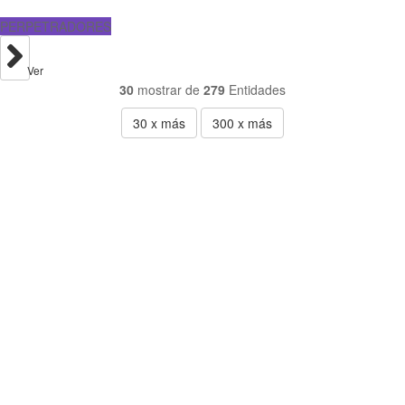
PERPETRADORES
Ver
30
mostrar de
279
Entidades
30
x más
300
x más