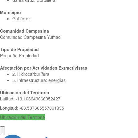
Santa Cruz: Cordillera
Municipio
Gutiérrez
Comunidad Campesina
Comunidad Campesina Yumao
Tipo de Propiedad
Pequeña Propiedad
Afectación por Actividades Extractivistas
2. Hidrocarburífera
5. Infraestructura: energías
Ubicación del Territorio
Latitud
:
-19.106649066052427
Longitud
:
-63.587665557861335
Ubicación del Territorio