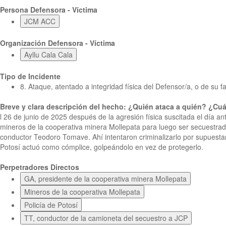
Persona Defensora - Víctima
JCM ACC
Organización Defensora - Víctima
Ayllu Cala Cala
Tipo de Incidente
8. Ataque, atentado a integridad física del Defensor/a, o de su fa
Breve y clara descripción del hecho: ¿Quién ataca a quién? ¿
l 26 de junio de 2025 después de la agresión física suscitada el día a
mineros de la cooperativa minera Mollepata para luego ser secuestrado
conductor Teodoro Tomave. Ahí intentaron criminalizarlo por supuesta
Potosí actuó como cómplice, golpeándolo en vez de protegerlo.
Perpetradores Directos
GA, presidente de la cooperativa minera Mollepata
Mineros de la cooperativa Mollepata
Policía de Potosí
TT, conductor de la camioneta del secuestro a JCP