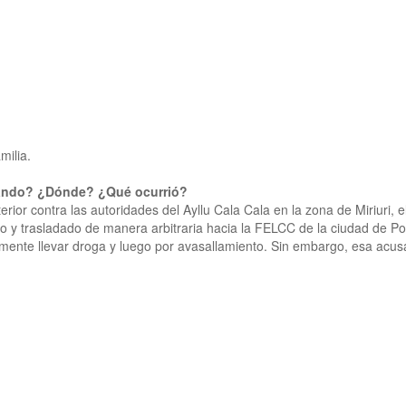
milia.
Cuándo? ¿Dónde? ¿Qué ocurrió?
nterior contra las autoridades del Ayllu Cala Cala en la zona de Miriur
 y trasladado de manera arbitraria hacia la FELCC de la ciudad de Pot
mente llevar droga y luego por avasallamiento. Sin embargo, esa acus