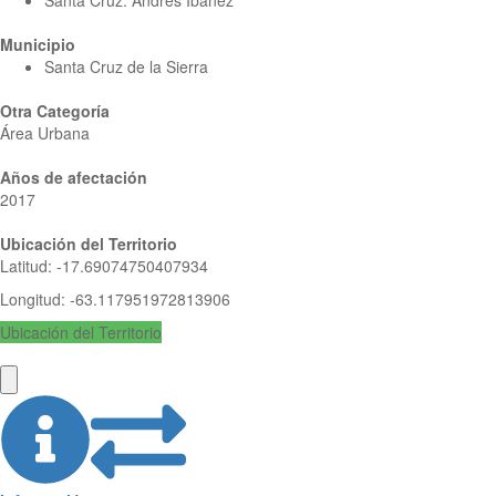
Santa Cruz: Andrés Ibáñez
Municipio
Santa Cruz de la Sierra
Otra Categoría
Área Urbana
Años de afectación
2017
Ubicación del Territorio
Latitud
:
-17.69074750407934
Longitud
:
-63.117951972813906
Ubicación del Territorio