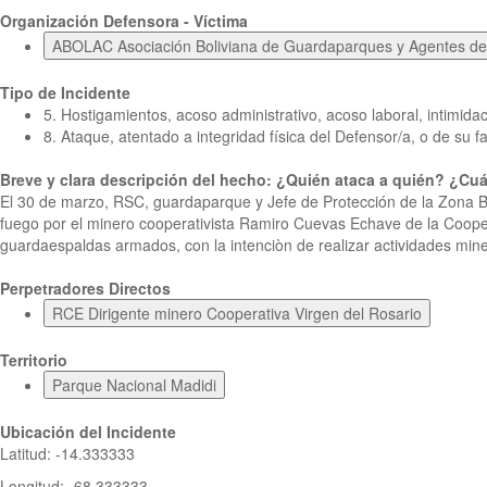
Organización Defensora - Víctima
ABOLAC Asociación Boliviana de Guardaparques y Agentes de
Tipo de Incidente
5. Hostigamientos, acoso administrativo, acoso laboral, intimidac
8. Ataque, atentado a integridad física del Defensor/a, o de su fa
Breve y clara descripción del hecho: ¿Quién ataca a quién? ¿
El 30 de marzo, RSC, guardaparque y Jefe de Protección de la Zona B
fuego por el minero cooperativista Ramiro Cuevas Echave de la Cooper
guardaespaldas armados, con la intenciòn de realizar actividades minera
Perpetradores Directos
RCE Dirigente minero Cooperativa Virgen del Rosario
Territorio
Parque Nacional Madidi
Ubicación del Incidente
Latitud
:
-14.333333
Longitud
:
-68.333333