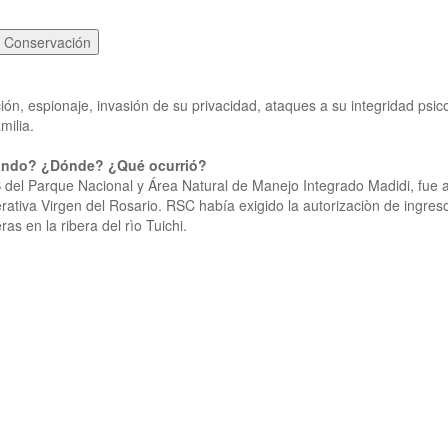
 Conservación
ión, espionaje, invasión de su privacidad, ataques a su integridad psic
milia.
Cuándo? ¿Dónde? ¿Qué ocurrió?
 del Parque Nacional y Área Natural de Manejo Integrado Madidi, fue
ativa Virgen del Rosario. RSC había exigido la autorizaciòn de ingre
s en la ribera del rìo Tuichi.