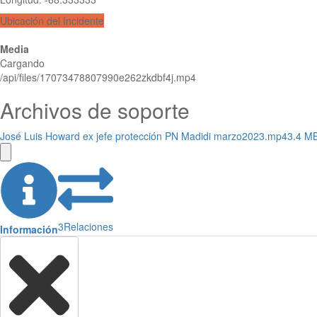
Ubicación del Incidente
Media
Cargando
/api/files/17073478807990e262zkdbf4j.mp4
Archivos de soporte
José Luis Howard ex jefe protección PN Madidi marzo2023.mp4
3.4 M
3
Relaciones
Información